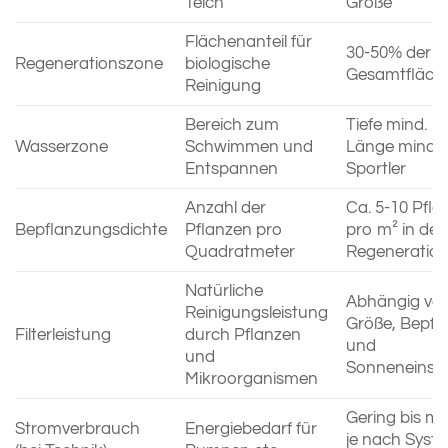
Teich
Größe
Flächenanteil für
30-50% der
Regenerationszone
biologische
Gesamtfläch
Reinigung
Bereich zum
Tiefe mind. 1,
Wasserzone
Schwimmen und
Länge mind. 
Entspannen
Sportler
Anzahl der
Ca. 5-10 Pfla
Bepflanzungsdichte
Pflanzen pro
pro m² in der
Quadratmeter
Regeneratio
Natürliche
Abhängig vo
Reinigungsleistung
Größe, Bepfl
Filterleistung
durch Pflanzen
und
und
Sonneneinst
Mikroorganismen
Gering bis mo
Stromverbrauch
Energiebedarf für
je nach Syst