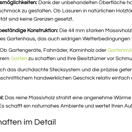
gsmöglichkeiten:
Dank der unbehandelten Oberfläche hab
chmack zu gestalten. Ob Lasuren in natürlichen Holztön
vität sind keine Grenzen gesetzt.
beständige Konstruktion:
Die 44 mm starken Massivholzb
tes Gartenhaus, das auch widrigen Wetterbedingungen t
Ob Gartengeräte, Fahrräder, Kaminholz oder
Gartenmö
Ihrem
Garten
zu schaffen und Ihre Besitztümer vor Schmu
ch das durchdachte Stecksystem und die präzise geferti
chnittlichem handwerklichen Geschick relativ einfach a
l:
Das reine Massivholz strahlt eine angenehme Wärme a
s schafft ein naturnahes Ambiente und wertet Ihren Au
aften im Detail