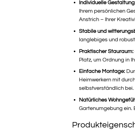
Individuelle Gestaltun
Ihrem persönlichen Ges
Anstrich – Ihrer Kreati
Stabile und witterungs
langlebiges und robus
Praktischer Stauraum:
Platz, um Ordnung in 
Einfache Montage:
Dur
Heimwerkern mit durchs
selbstverständlich bei.
Natürliches Wohngefüh
Gartenumgebung ein. E
Produkteigensch