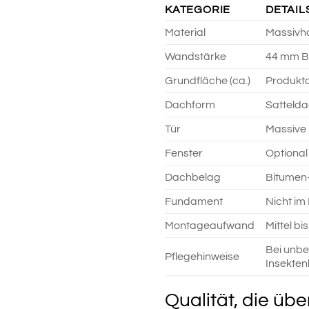
KATEGORIE
DETAIL
Material
Massivho
Wandstärke
44 mm Bl
Grundfläche (ca.)
Produkta
Dachform
Sattelda
Tür
Massive 
Fenster
Optional 
Dachbelag
Bitumen-
Fundament
Nicht im
Montageaufwand
Mittel b
Bei unbe
Pflegehinweise
Insekten
Qualität, die ü