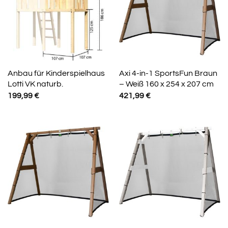
Anbau für Kinderspielhaus
Axi 4-in-1 SportsFun Braun
Lotti VK naturb.
– Weiß 160 x 254 x 207 cm
199,99
€
421,99
€