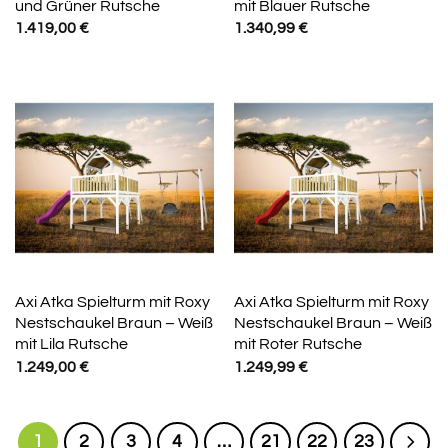
und Grüner Rutsche
mit Blauer Rutsche
1.419,00
€
1.340,99
€
Axi Atka Spielturm mit Roxy
Axi Atka Spielturm mit Roxy
Nestschaukel Braun – Weiß
Nestschaukel Braun – Weiß
mit Lila Rutsche
mit Roter Rutsche
1.249,00
€
1.249,99
€
1
2
3
4
…
21
22
23