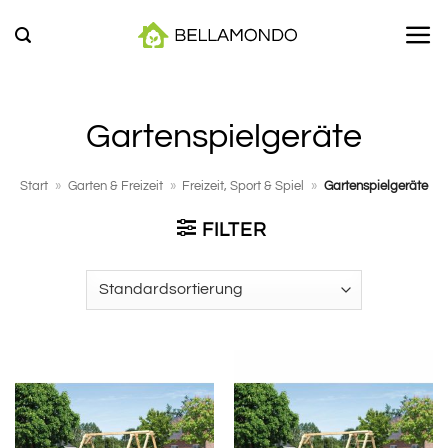
Zum
Inhalt
springen
Gartenspielgeräte
Start
»
Garten & Freizeit
»
Freizeit, Sport & Spiel
»
Gartenspielgeräte
FILTER