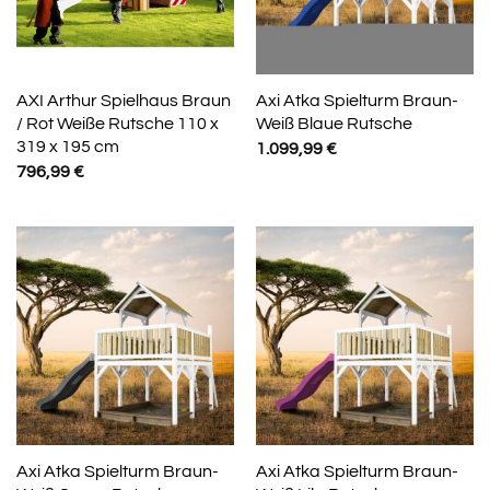
AXI Arthur Spielhaus Braun
Axi Atka Spielturm Braun-
/ Rot Weiße Rutsche 110 x
Weiß Blaue Rutsche
319 x 195 cm
1.099,99
€
796,99
€
Axi Atka Spielturm Braun-
Axi Atka Spielturm Braun-