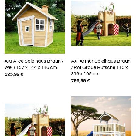
AXI Alice Spielhaus Braun /
AXI Arthur Spielhaus Braun
Weiß 157 x 144 x 146 cm
/ Rot Graue Rutsche 110 x
319 x 195 cm
525,99
€
796,99
€