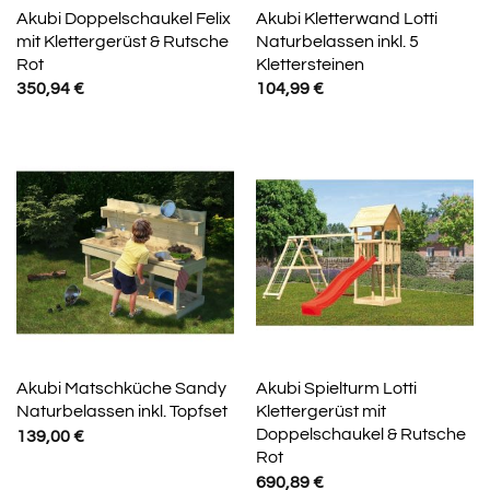
Akubi Doppelschaukel Felix
Akubi Kletterwand Lotti
mit Klettergerüst & Rutsche
Naturbelassen inkl. 5
Rot
Klettersteinen
350,94
€
104,99
€
Akubi Matschküche Sandy
Akubi Spielturm Lotti
Naturbelassen inkl. Topfset
Klettergerüst mit
Doppelschaukel & Rutsche
139,00
€
Rot
690,89
€