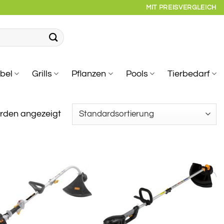
MIT PREISVERGLEICH
bel
Grills
Pflanzen
Pools
Tierbedarf
erden angezeigt