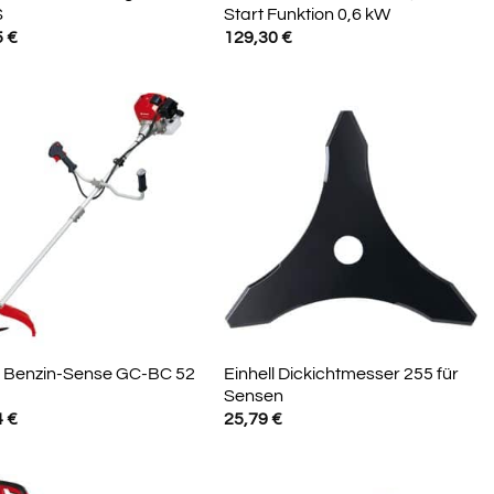
S
Start Funktion 0,6 kW
5
€
129,30
€
l Benzin-Sense GC-BC 52
Einhell Dickichtmesser 255 für
Sensen
4
€
25,79
€