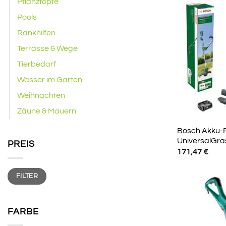
Pflanztöpfe
Pools
Rankhilfen
Terrasse & Wege
Tierbedarf
Wasser im Garten
Weihnachten
Zäune & Mauern
Bosch Akku-
UniversalGra
PREIS
171,47
€
Min.
Max.
FILTER
Preis
Preis
FARBE