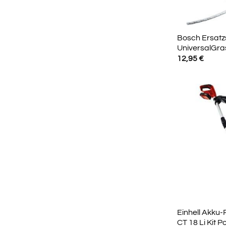
Bosch Ersatz
UniversalGra
12,95
€
Einhell Akku
CT 18 Li Kit