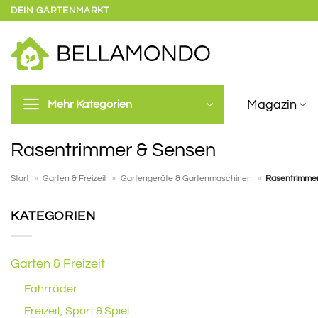
Zum
DEIN GARTENMARKT
Inhalt
springen
Magazin
Mehr Kategorien
Rasentrimmer & Sensen
Start
»
Garten & Freizeit
»
Gartengeräte & Gartenmaschinen
»
Rasentrimme
KATEGORIEN
Garten & Freizeit
Fahrräder
Freizeit, Sport & Spiel