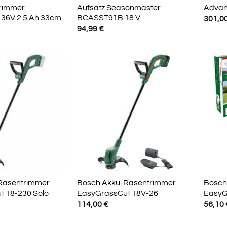
rimmer
Aufsatz Seasonmaster
Advan
36V 2.5 Ah 33cm
BCASST91B 18 V
301,0
94,99
€
Rasentrimmer
Bosch Akku-Rasentrimmer
Bosch
 18-230 Solo
EasyGrassCut 18V-26
EasyG
114,00
€
56,10