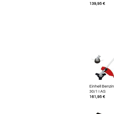
139,95
€
Einhell Benz
30/1 I AS
161,95
€