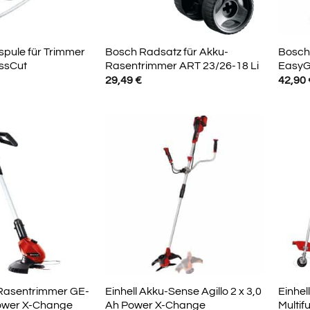
spule für Trimmer
Bosch Radsatz für Akku-
Bosch
ssCut
Rasentrimmer ART 23/26-18 Li
EasyG
29,49
€
42,90
-Rasentrimmer GE-
Einhell Akku-Sense Agillo 2 x 3,0
Einhel
 Power X-Change
Ah Power X-Change
Multi