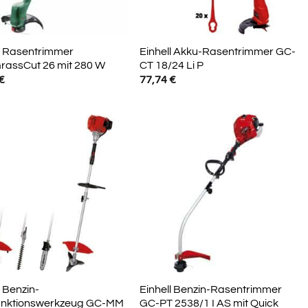
 Rasentrimmer
Einhell Akku-Rasentrimmer GC-
rassCut 26 mit 280 W
CT 18/24 Li P
€
77,74
€
l Benzin-
Einhell Benzin-Rasentrimmer
funktionswerkzeug GC-MM
GC-PT 2538/1 I AS mit Quick