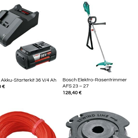
Bosch Elektro-Rasentrimmer
Akku-Starterkit 36 V/4 Ah
AFS 23 – 27
0
€
128,40
€