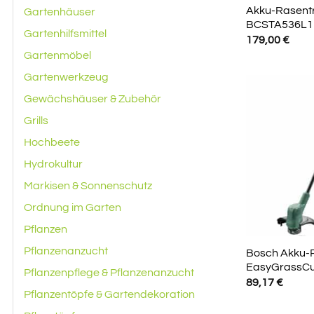
Akku-Rasent
Gartenhäuser
BCSTA536L1 
Gartenhilfsmittel
179,00
€
Gartenmöbel
Gartenwerkzeug
Gewächshäuser & Zubehör
Grills
Hochbeete
Hydrokultur
Markisen & Sonnenschutz
Ordnung im Garten
Pflanzen
Pflanzenanzucht
Bosch Akku-
EasyGrassCut
Pflanzenpflege & Pflanzenanzucht
89,17
€
Pflanzentöpfe & Gartendekoration