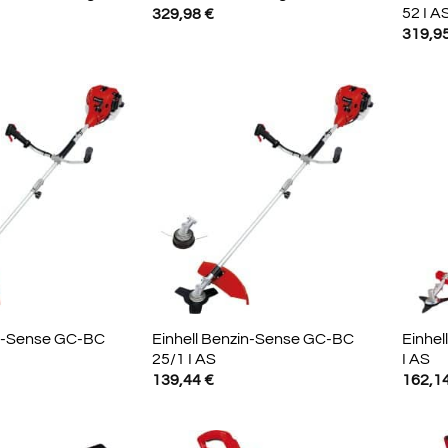
52 I A
329,98
€
319,9
in-Sense GC-BC
Einhell Benzin-Sense GC-BC
Einhel
25/1 I AS
I AS
139,44
€
162,1