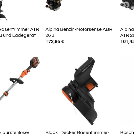
-Rasentrimmer ATR
Alpina Benzin-Motorsense ABR
Alpin
kku und Ladegerät
26 J
ATR 2
172,95
€
161,4
 bürstenloser
Black+Decker Rasentrimmer-
Bosch