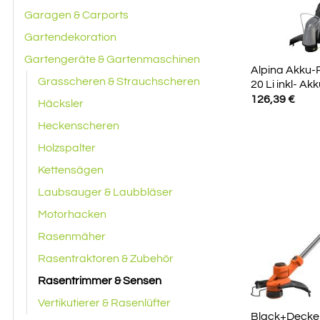
Garagen & Carports
Gartendekoration
Gartengeräte & Gartenmaschinen
Alpina Akku
Grasscheren & Strauchscheren
20 Li inkl- A
126,39
€
Häcksler
Heckenscheren
Holzspalter
Kettensägen
Laubsauger & Laubbläser
Motorhacken
Rasenmäher
Rasentraktoren & Zubehör
Rasentrimmer & Sensen
Vertikutierer & Rasenlüfter
Black+Decker