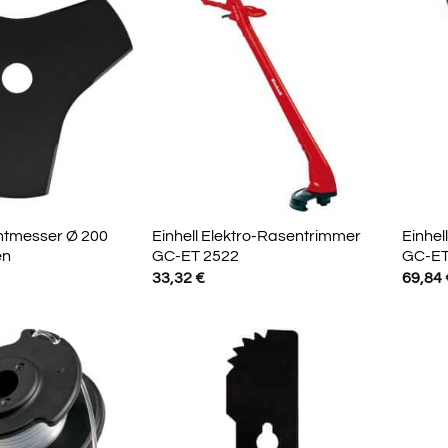
chtmesser Ø 200
Einhell Elektro-Rasentrimmer
Einhel
en
GC-ET 2522
GC-ET
33,32
€
69,84