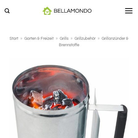
Zum
Inhalt
springen
Start
»
Garten & Freizeit
»
Grills
»
Grillzubehör
»
Grillanzünder &
Brennstoffe