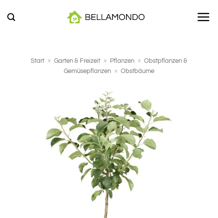
Zum
Inhalt
springen
Start
»
Garten & Freizeit
»
Pflanzen
»
Obstpflanzen &
Gemüsepflanzen
»
Obstbäume