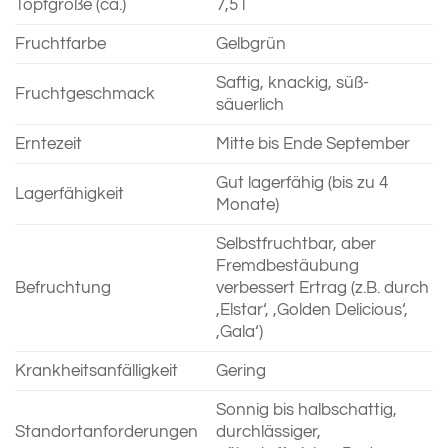
Topfgröße (ca.)
7,5 l
Fruchtfarbe
Gelbgrün
Saftig, knackig, süß-
Fruchtgeschmack
säuerlich
Erntezeit
Mitte bis Ende September
Gut lagerfähig (bis zu 4
Lagerfähigkeit
Monate)
Selbstfruchtbar, aber
Fremdbestäubung
Befruchtung
verbessert Ertrag (z.B. durch
‚Elstar‘, ‚Golden Delicious‘,
‚Gala‘)
Krankheitsanfälligkeit
Gering
Sonnig bis halbschattig,
Standortanforderungen
durchlässiger,