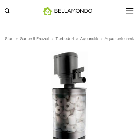
Zum
Inhalt
springen
Start
»
Garten & Freizeit
»
Tierbedarf
»
Aquaristik
»
Aquarientechnik