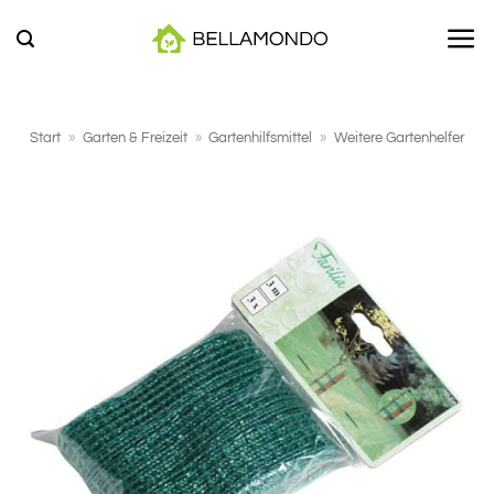
Zum
Inhalt
springen
Start
»
Garten & Freizeit
»
Gartenhilfsmittel
»
Weitere Gartenhelfer