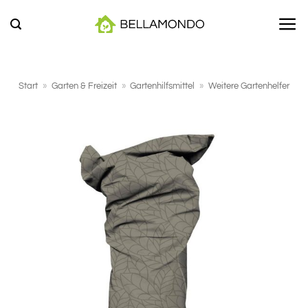
Zum
Inhalt
springen
Start
»
Garten & Freizeit
»
Gartenhilfsmittel
»
Weitere Gartenhelfer