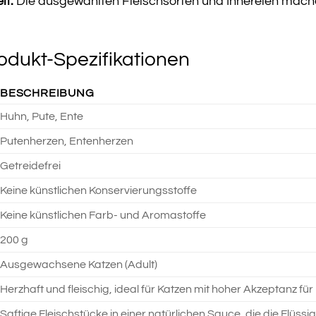
it:
Die ausgewählten Fleischsorten und Innereien mache
rodukt-Spezifikationen
BESCHREIBUNG
Huhn, Pute, Ente
Putenherzen, Entenherzen
Getreidefrei
Keine künstlichen Konservierungsstoffe
Keine künstlichen Farb- und Aromastoffe
200 g
Ausgewachsene Katzen (Adult)
Herzhaft und fleischig, ideal für Katzen mit hoher Akzeptanz für
Saftige Fleischstücke in einer natürlichen Sauce, die die Flüss