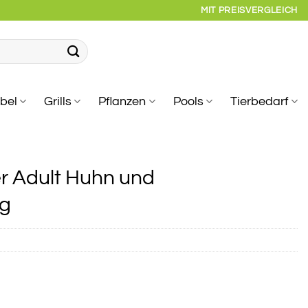
MIT PREISVERGLEICH
bel
Grills
Pflanzen
Pools
Tierbedarf
r Adult Huhn und
 g