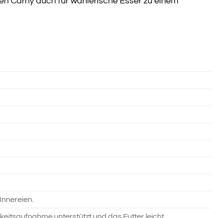
n Carny auch für wählerische Esser zu einem
 Innereien.
igkeitsaufnahme unterstützt und das Futter leicht