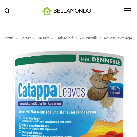
Zum
Inhalt
springen
Start
»
Garten & Freizeit
»
Tierbedarf
»
Aquaristik
»
Aquariumpflege