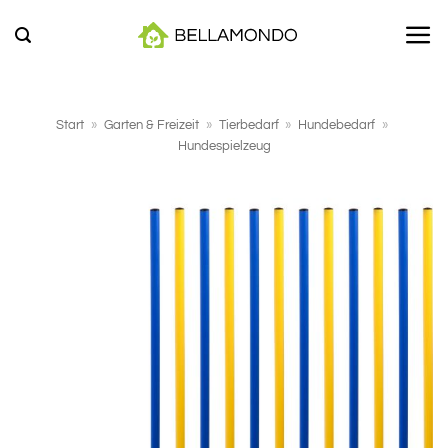
Zum
Inhalt
springen
Start
»
Garten & Freizeit
»
Tierbedarf
»
Hundebedarf
»
Hundespielzeug