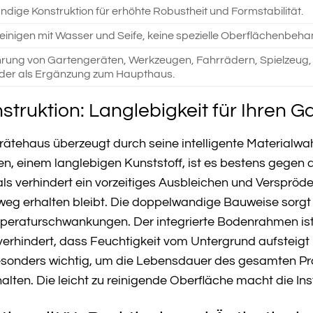
dige Konstruktion für erhöhte Robustheit und Formstabilität.
reinigen mit Wasser und Seife, keine spezielle Oberflächenbeha
ung von Gartengeräten, Werkzeugen, Fahrrädern, Spielzeug, K
der als Ergänzung zum Haupthaus.
struktion: Langlebigkeit für Ihren G
tehaus überzeugt durch seine intelligente Materialwahl
, einem langlebigen Kunststoff, ist es bestens gegen di
ls verhindert ein vorzeitiges Ausbleichen und Verspröd
g erhalten bleibt. Die doppelwandige Bauweise sorgt fü
eraturschwankungen. Der integrierte Bodenrahmen ist e
, verhindert, dass Feuchtigkeit vom Untergrund aufstei
 besonders wichtig, um die Lebensdauer des gesamten Pr
lten. Die leicht zu reinigende Oberfläche macht die In