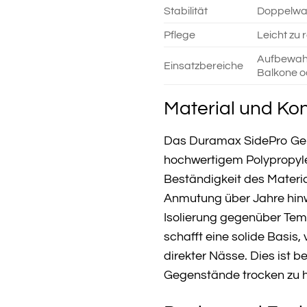
Stabilität
Doppelwan
Pflege
Leicht zu 
Aufbewahr
Einsatzbereiche
Balkone o
Material und Kon
Das Duramax SidePro Gerä
hochwertigem Polypropylen
Beständigkeit des Materia
Anmutung über Jahre hinwe
Isolierung gegenüber Temp
schafft eine solide Basis
direkter Nässe. Dies ist
Gegenstände trocken zu ha