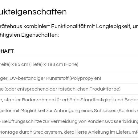
dukteigenschaften
tehaus kombiniert Funktionalität mit Langlebigkeit, um
chtigsten Eigenschaften:
CHAFT
eite) x 85 cm (Tiefe) x 183 cm (Höhe)
ger, UV-beständiger Kunststoff (Polypropylen)
e (oder entsprechend der tatsächlichen Produktfarbe)
ter, stabiler Bodenrahmen für erhöhte Standfestigkeit und Bode
eltür mit Möglichkeit zur Anbringung eines Schlosses (Schloss ni
e Belüftungsschlitze zur Vermeidung von Kondenswasserbildung u
Montage durch Stecksystem, detaillierte Anleitung im Lieferumf