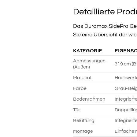
Detaillierte Pro
Das Duramax SidePro Gerä
Sie eine Übersicht der wi
KATEGORIE
EIGENS
Abmessungen
319 cm (Br
(Außen)
Material
Hochwerti
Farbe
Grau-Beig
Bodenrahmen
Integrier
Tür
Doppelflüg
Belüftung
Integriert
Montage
Einfache 