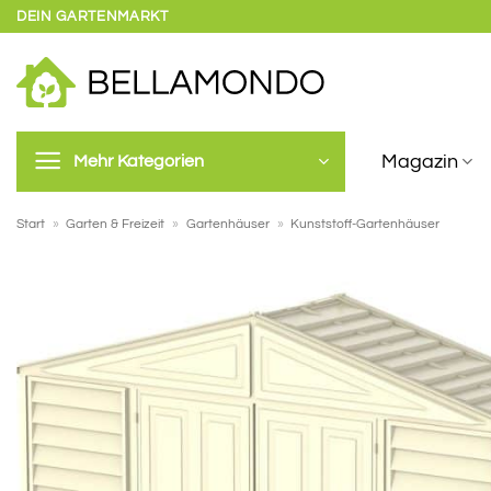
Zum
DEIN GARTENMARKT
Inhalt
springen
Magazin
Mehr Kategorien
Start
»
Garten & Freizeit
»
Gartenhäuser
»
Kunststoff-Gartenhäuser