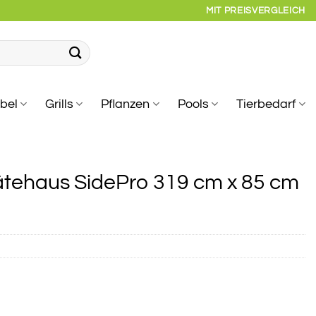
MIT PREISVERGLEICH
bel
Grills
Pflanzen
Pools
Tierbedarf
ätehaus SidePro 319 cm x 85 cm