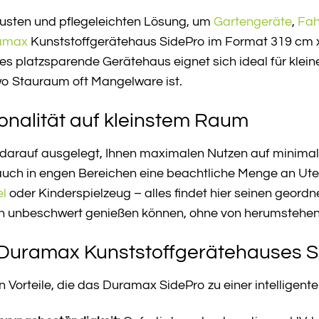
busten und pflegeleichten Lösung, um
Gartengeräte
,
Fah
amax
Kunststoffgerätehaus SidePro im Format 319 cm x
ses platzsparende Gerätehaus eignet sich ideal für klein
o Stauraum oft Mangelware ist.
onalität auf kleinstem Raum
arauf ausgelegt, Ihnen maximalen Nutzen auf minimaler
auch in engen Bereichen eine beachtliche Menge an Ute
el
oder Kinderspielzeug – alles findet hier seinen geordn
on unbeschwert genießen können, ohne von herumstehe
s Duramax Kunststoffgerätehauses 
n Vorteile, die das Duramax SidePro zu einer intelligent