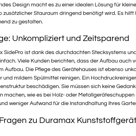
ndes Design macht es zu einer idealen Lösung für klei
 zusätzlicher Stauraum dringend benötigt wird. Es hilf
end zu gestalten.
ge: Unkompliziert und Zeitsparend
SidePro ist dank des durchdachten Stecksystems und de
infach. Viele Kunden berichten, dass der Aufbau auch vo
m Aufbau. Die Pflege des Gerätehauses ist ebenso unkomp
 und mildem Spülmittel reinigen. Ein Hochdruckreiniger 
nstruktur beschädigen. Sie müssen sich keine Gedanke
achen, wie es bei Holz- oder Metallgeräteschuppen der 
nd weniger Aufwand für die Instandhaltung Ihres Garte
e Fragen zu Duramax Kunststoffgerä