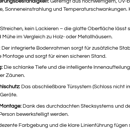
terungsbeständigkeit:
Gefertigt aus hochwertigem, UV-b
, Sonneneinstrahlung und Temperaturschwankungen. Ko
Streichen, kein Lackieren – die glatte Oberfläche lässt 
nd Mühe im Vergleich zu Holz- oder Metallhäusern.
:
Der integrierte Bodenrahmen sorgt für zusätzliche Stab
ie Montage und sorgt für einen sicheren Stand.
g:
Die schlanke Tiefe und die intelligente Innenaufteilu
er Zäunen.
hlschutz:
Das abschließbare Türsystem (Schloss nicht im 
Geräte.
 Montage:
Dank des durchdachten Stecksystems und der d
 Person bewerkstelligt werden.
dezente Farbgebung und die klare Linienführung fügen 