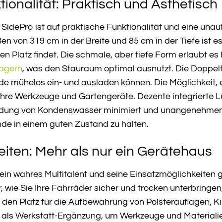
ionalität: Praktisch und Ästhetisch
dePro ist auf praktische Funktionalität und eine unauff
n von 319 cm in der Breite und 85 cm in der Tiefe ist es 
en Platz findet. Die schmale, aber tiefe Form erlaubt e
lagern
, was den Stauraum optimal ausnutzt. Die Doppelf
e mühelos ein- und ausladen können. Die Möglichkeit, e
r Ihre Werkzeuge und Gartengeräte. Dezente integrierte L
ildung von Kondenswasser minimiert und unangenehmen G
de in einem guten Zustand zu halten.
iten: Mehr als nur ein Gerätehaus
ein wahres Multitalent und seine Einsatzmöglichkeiten 
or, wie Sie Ihre Fahrräder sicher und trocken unterbringe
 den Platz für die Aufbewahrung von Polsterauflagen, K
h als Werkstatt-Ergänzung, um Werkzeuge und Materialie