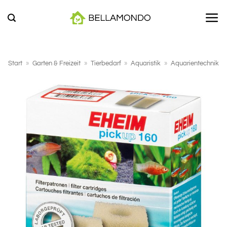
Zum
Inhalt
springen
Start
»
Garten & Freizeit
»
Tierbedarf
»
Aquaristik
»
Aquarientechnik