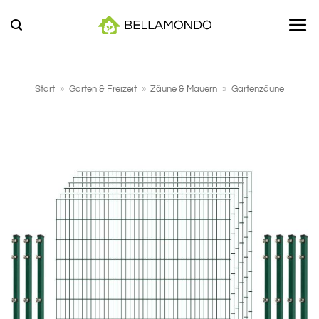
Zum
Inhalt
springen
Start
»
Garten & Freizeit
»
Zäune & Mauern
»
Gartenzäune