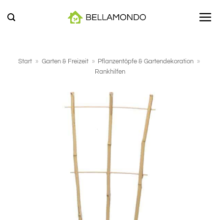
Zum
Inhalt
springen
Start
»
Garten & Freizeit
»
Pflanzentöpfe & Gartendekoration
»
Rankhilfen