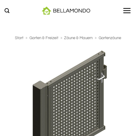
Zum
Inhalt
springen
Start
»
Garten & Freizeit
»
Zäune & Mauern
»
Gartenzäune