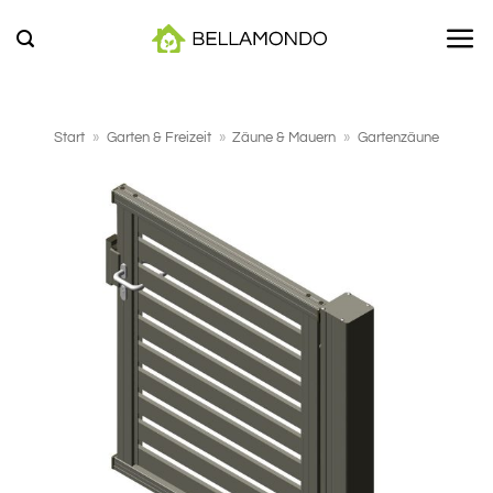
Zum
Inhalt
springen
Start
»
Garten & Freizeit
»
Zäune & Mauern
»
Gartenzäune