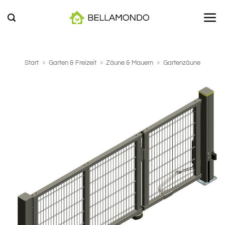
Zum
Inhalt
springen
Start
»
Garten & Freizeit
»
Zäune & Mauern
»
Gartenzäune