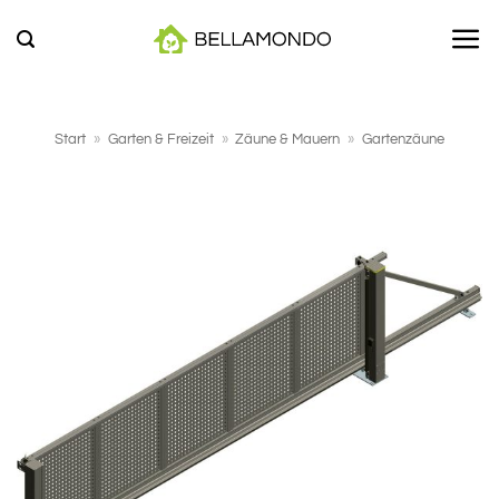
Zum
Inhalt
springen
Start
»
Garten & Freizeit
»
Zäune & Mauern
»
Gartenzäune