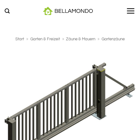
Zum
Inhalt
springen
Start
»
Garten & Freizeit
»
Zäune & Mauern
»
Gartenzäune