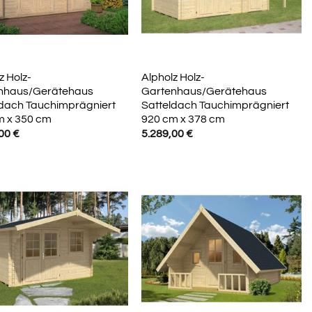
z Holz-
Alpholz Holz-
nhaus/Gerätehaus
Gartenhaus/Gerätehaus
ldach Tauchimprägniert
Satteldach Tauchimprägniert
m x 350 cm
920 cm x 378 cm
,00
€
5.289,00
€