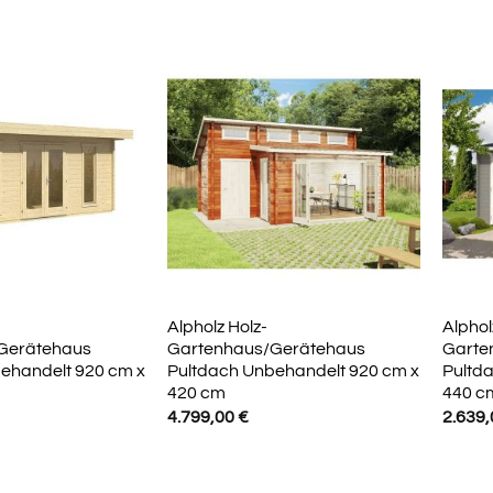
Alpholz Holz-
Alphol
Gerätehaus
Gartenhaus/Gerätehaus
Garte
ehandelt 920 cm x
Pultdach Unbehandelt 920 cm x
Pultd
420 cm
440 c
4.799,00
€
2.639