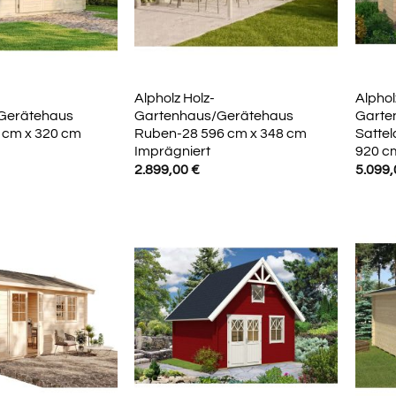
Alpholz Holz-
Alphol
Gerätehaus
Gartenhaus/Gerätehaus
Garte
 cm x 320 cm
Ruben-28 596 cm x 348 cm
Satte
Imprägniert
920 c
2.899,00
€
5.099