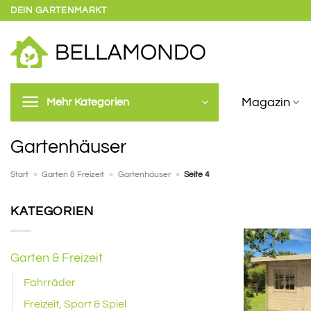
Zum
DEIN GARTENMARKT
Inhalt
springen
Magazin
Mehr Kategorien
Gartenhäuser
Start
»
Garten & Freizeit
»
Gartenhäuser
»
Seite 4
KATEGORIEN
Garten & Freizeit
Fahrräder
Freizeit, Sport & Spiel