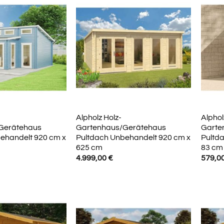
Alpholz Holz-
Alphol
Gerätehaus
Gartenhaus/Gerätehaus
Garte
ehandelt 920 cm x
Pultdach Unbehandelt 920 cm x
Pultd
625 cm
83 cm
4.999,00
€
579,0