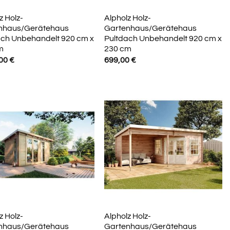
z Holz-
Alpholz Holz-
nhaus/Gerätehaus
Gartenhaus/Gerätehaus
ach Unbehandelt 920 cm x
Pultdach Unbehandelt 920 cm x
m
230 cm
,00
€
699,00
€
z Holz-
Alpholz Holz-
nhaus/Gerätehaus
Gartenhaus/Gerätehaus