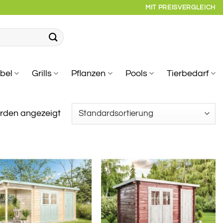
MIT PREISVERGLEICH
bel
Grills
Pflanzen
Pools
Tierbedarf
erden angezeigt