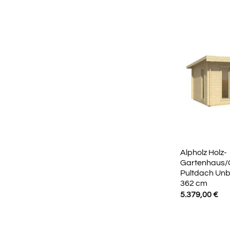
Alpholz Holz-
Gartenhaus/
Pultdach Unb
362 cm
5.379,00
€