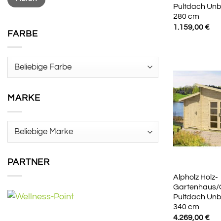
Pultdach Unb
280 cm
1.159,00
€
FARBE
MARKE
PARTNER
Alpholz Holz-
Gartenhaus/
Pultdach Unb
340 cm
4.269,00
€