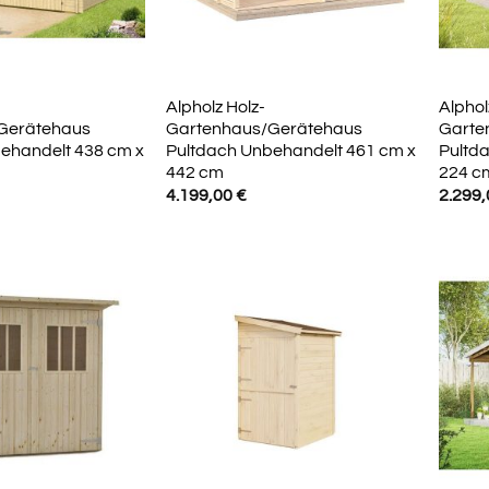
Alpholz Holz-
Alphol
Gerätehaus
Gartenhaus/Gerätehaus
Garte
ehandelt 438 cm x
Pultdach Unbehandelt 461 cm x
Pultd
442 cm
224 c
4.199,00
€
2.299