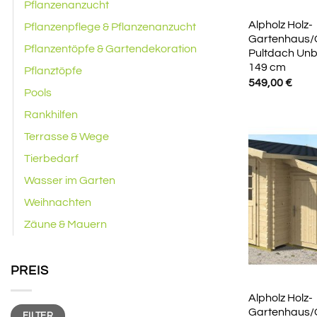
Pflanzenanzucht
Alpholz Holz-
Pflanzenpflege & Pflanzenanzucht
Gartenhaus/
Pflanzentöpfe & Gartendekoration
Pultdach Unb
149 cm
Pflanztöpfe
549,00
€
Pools
Rankhilfen
Terrasse & Wege
Tierbedarf
Wasser im Garten
Weihnachten
Zäune & Mauern
PREIS
Alpholz Holz-
Min.
Max.
Gartenhaus/
FILTER
Preis
Preis