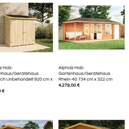
z Holz-
Alpholz Holz-
nhaus/Gerätehaus
Gartenhaus/Gerätehaus
ach Unbehandelt 920 cm x
Rhein-40 734 cm x 322 cm
4.279,00
€
0
€