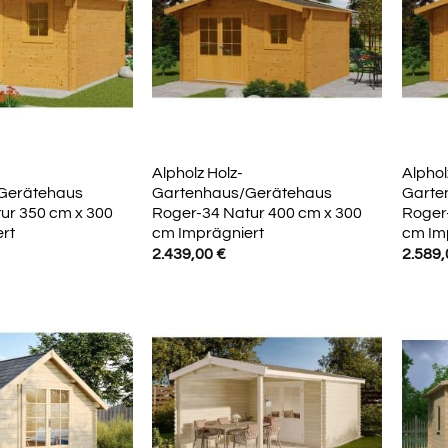
Alpholz Holz-
Alphol
Gerätehaus
Gartenhaus/Gerätehaus
Garte
ur 350 cm x 300
Roger-34 Natur 400 cm x 300
Roger
rt
cm Imprägniert
cm Im
2.439,00
€
2.589