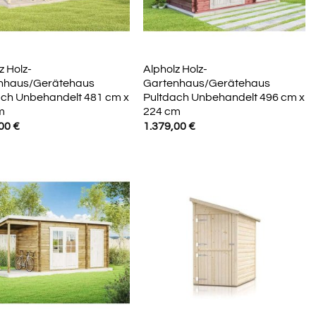
z Holz-
Alpholz Holz-
nhaus/Gerätehaus
Gartenhaus/Gerätehaus
ach Unbehandelt 481 cm x
Pultdach Unbehandelt 496 cm x
m
224 cm
,00
€
1.379,00
€