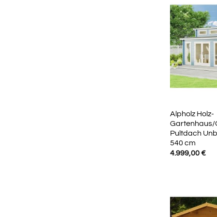
Alpholz Holz-
Gartenhaus/
Pultdach Unb
540 cm
4.999,00
€