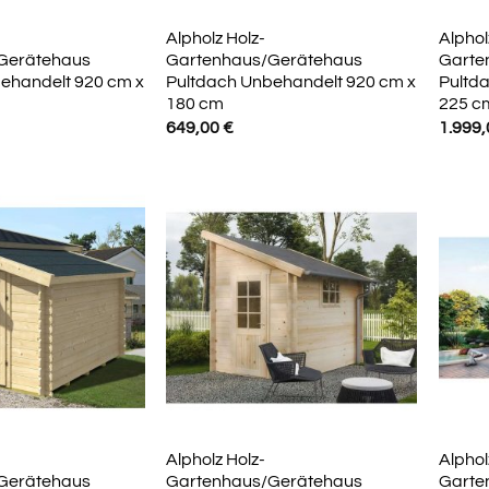
Alpholz Holz-
Alphol
Gerätehaus
Gartenhaus/Gerätehaus
Garte
ehandelt 920 cm x
Pultdach Unbehandelt 920 cm x
Pultd
180 cm
225 c
649,00
€
1.999
Alpholz Holz-
Alphol
Gerätehaus
Gartenhaus/Gerätehaus
Garte