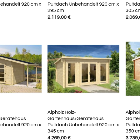
ehandelt 920 cm x
Pultdach Unbehandelt 920 cm x
Pultd
295 cm
305 c
2.119,00
€
2.069
Alpholz Holz-
Alphol
Gerätehaus
Gartenhaus/Gerätehaus
Garte
ehandelt 920 cm x
Pultdach Unbehandelt 920 cm x
Pultd
345 cm
350 c
4.269,00
€
3.739