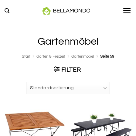
Zum
Inhalt
springen
Gartenmöbel
Start
»
Garten & Freizeit
»
Gartenmöbel
»
Seite 59
FILTER