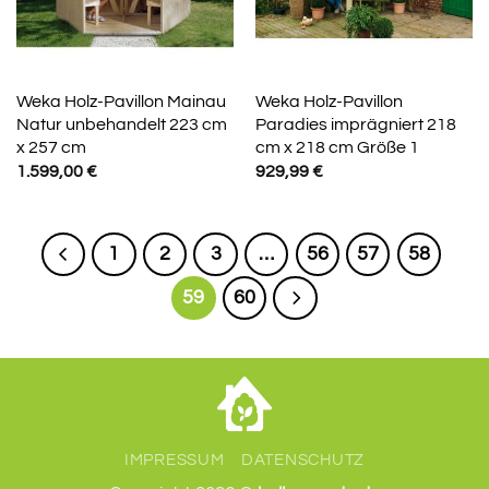
Weka Holz-Pavillon Mainau
Weka Holz-Pavillon
Natur unbehandelt 223 cm
Paradies imprägniert 218
x 257 cm
cm x 218 cm Größe 1
1.599,00
€
929,99
€
1
2
3
…
56
57
58
59
60
IMPRESSUM
DATENSCHUTZ