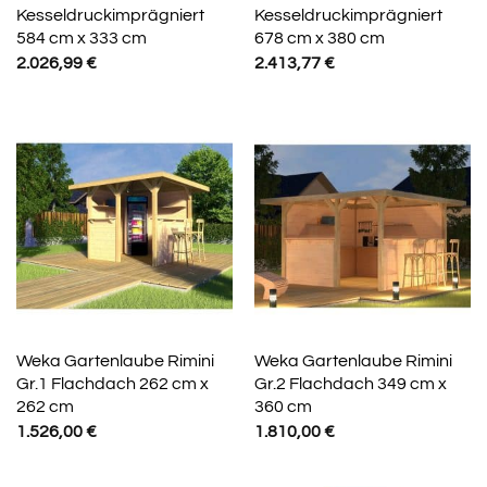
Kesseldruckimprägniert
Kesseldruckimprägniert
584 cm x 333 cm
678 cm x 380 cm
2.026,99
€
2.413,77
€
Weka Gartenlaube Rimini
Weka Gartenlaube Rimini
Gr.1 Flachdach 262 cm x
Gr.2 Flachdach 349 cm x
262 cm
360 cm
1.526,00
€
1.810,00
€