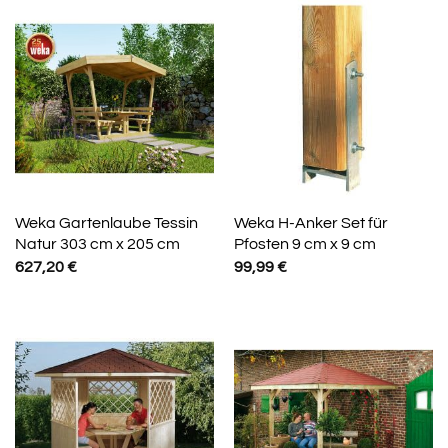
Weka Gartenlaube Tessin
Weka H-Anker Set für
Natur 303 cm x 205 cm
Pfosten 9 cm x 9 cm
627,20
€
99,99
€