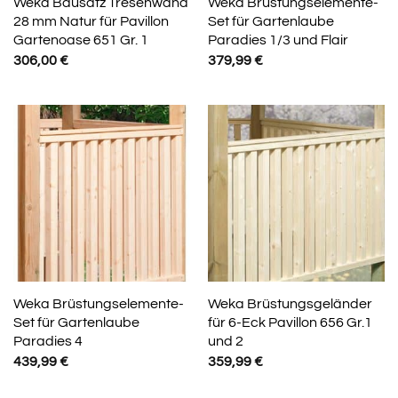
Weka Bausatz Tresenwand
Weka Brüstungselemente-
28 mm Natur für Pavillon
Set für Gartenlaube
Gartenoase 651 Gr. 1
Paradies 1/3 und Flair
306,00
€
379,99
€
Weka Brüstungselemente-
Weka Brüstungsgeländer
Set für Gartenlaube
für 6-Eck Pavillon 656 Gr.1
Paradies 4
und 2
439,99
€
359,99
€