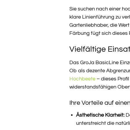
Sie suchen nach einer ho
klare Linienführung zu ve
Gartenliebhaber, die Wert
Färbung fügt sich dieses P
Vielfältige Eins
Das GroJa BasicLine Einze
Ob als dezente Abgrenzung
Hochbeete
– dieses Profi
widerstandsfähigen Oberf
Ihre Vorteile auf einen
Ästhetische Klarheit:
Da
unterstreicht die natür