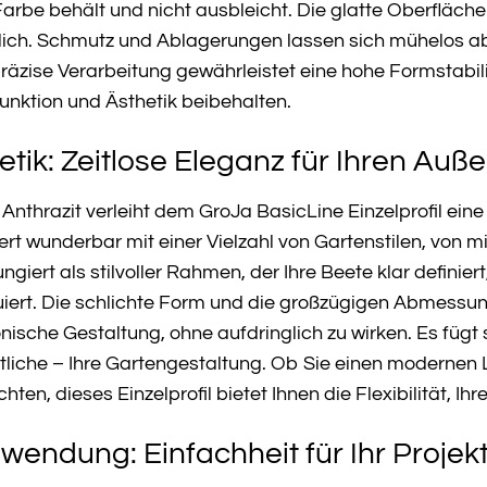
rbe behält und nicht ausbleicht. Die glatte Oberfläche 
lich. Schmutz und Ablagerungen lassen sich mühelos ab
präzise Verarbeitung gewährleistet eine hohe Formstabili
unktion und Ästhetik beibehalten.
tik: Zeitlose Eleganz für Ihren Auß
Anthrazit verleiht dem GroJa BasicLine Einzelprofil ein
rt wunderbar mit einer Vielzahl von Gartenstilen, von mi
fungiert als stilvoller Rahmen, der Ihre Beete klar defini
iert. Die schlichte Form und die großzügigen Abmessun
che Gestaltung, ohne aufdringlich zu wirken. Es fügt s
liche – Ihre Gartengestaltung. Ob Sie einen modernen
n, dieses Einzelprofil bietet Ihnen die Flexibilität, Ih
endung: Einfachheit für Ihr Projek