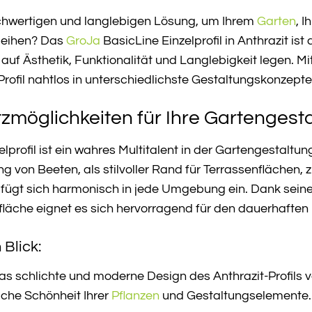
chwertigen und langlebigen Lösung, um Ihrem
Garten
, I
rleihen? Das
GroJa
BasicLine Einzelprofil in Anthrazit is
 auf Ästhetik, Funktionalität und Langlebigkeit legen. 
rofil nahtlos in unterschiedlichste Gestaltungskonzepte e
atzmöglichkeiten für Ihre Gartengest
lprofil ist ein wahres Multitalent in der Gartengestaltu
 von Beeten, als stilvoller Rand für Terrassenflächen, z
l fügt sich harmonisch in jede Umgebung ein. Dank sein
läche eignet es sich hervorragend für den dauerhaften
 Blick:
s schlichte und moderne Design des Anthrazit-Profils v
liche Schönheit Ihrer
Pflanzen
und Gestaltungselemente.