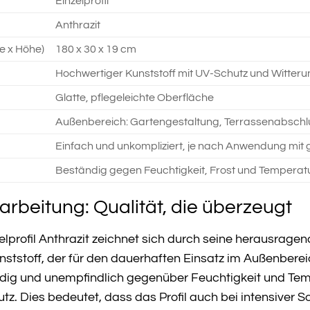
Einzelprofil
Anthrazit
e x Höhe)
180 x 30 x 19 cm
Hochwertiger Kunststoff mit UV-Schutz und Witter
Glatte, pflegeleichte Oberfläche
Außenbereich: Gartengestaltung, Terrassenabschl
Einfach und unkompliziert, je nach Anwendung mit
Beständig gegen Feuchtigkeit, Frost und Temper
arbeitung: Qualität, die überzeugt
lprofil Anthrazit zeichnet sich durch seine herausragen
ststoff, der für den dauerhaften Einsatz im Außenbereic
ndig und unempfindlich gegenüber Feuchtigkeit und Te
utz. Dies bedeutet, dass das Profil auch bei intensiver 