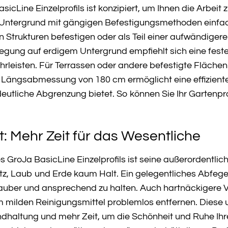
cLine Einzelprofils ist konzipiert, um Ihnen die Arbeit zu
tergrund mit gängigen Befestigungsmethoden einfach u
 Strukturen befestigen oder als Teil einer aufwändige
rlegung auf erdigem Untergrund empfiehlt sich eine fes
währleisten. Für Terrassen oder andere befestigte Fläc
Längsabmessung von 180 cm ermöglicht eine effizient
deutliche Abgrenzung bietet. So können Sie Ihr Gartenp
it: Mehr Zeit für das Wesentliche
es GroJa BasicLine Einzelprofils ist seine außerordentlic
, Laub und Erde kaum Halt. Ein gelegentliches Abfege
 sauber und ansprechend zu halten. Auch hartnäckigere 
milden Reinigungsmittel problemlos entfernen. Diese u
ndhaltung und mehr Zeit, um die Schönheit und Ruhe Ihr