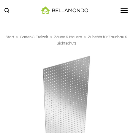
Zum
Inhalt
springen
Start
»
Garten & Freizeit
»
Zäune & Mauern
»
Zubehör für Zaunbau &
Sichtschutz