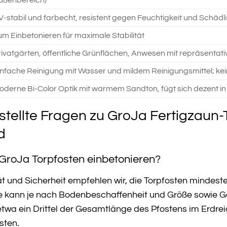
ußenbereich)
V-stabil und farbecht, resistent gegen Feuchtigkeit und Schädl
um Einbetonieren für maximale Stabilität
rivatgärten, öffentliche Grünflächen, Anwesen mit repräsentati
infache Reinigung mit Wasser und mildem Reinigungsmittel; ke
oderne Bi-Color Optik mit warmem Sandton, fügt sich dezent i
stellte Fragen zu GroJa Fertigzaun
d
 GroJa Torpfosten einbetonieren?
tät und Sicherheit empfehlen wir, die Torpfosten mindes
fe kann je nach Bodenbeschaffenheit und Größe sowie Ge
twa ein Drittel der Gesamtlänge des Pfostens im Erdreic
sten.