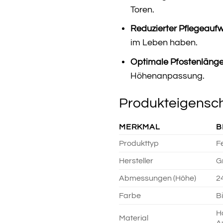
Toren.
Reduzierter Pflegeauf
im Leben haben.
Optimale Pfostenlänge
Höhenanpassung.
Produkteigensch
MERKMAL
B
Produkttyp
F
Hersteller
G
Abmessungen (Höhe)
2
Farbe
B
H
Material