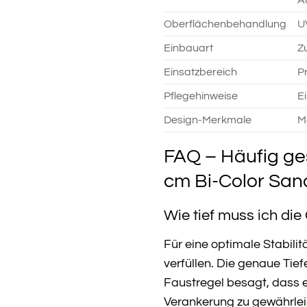
A
Oberflächenbehandlung
U
Einbauart
Z
Einsatzbereich
P
Pflegehinweise
E
Design-Merkmale
M
FAQ – Häufig ge
cm Bi-Color San
Wie tief muss ich die
Für eine optimale Stabili
verfüllen. Die genaue Tie
Faustregel besagt, dass e
Verankerung zu gewährlei