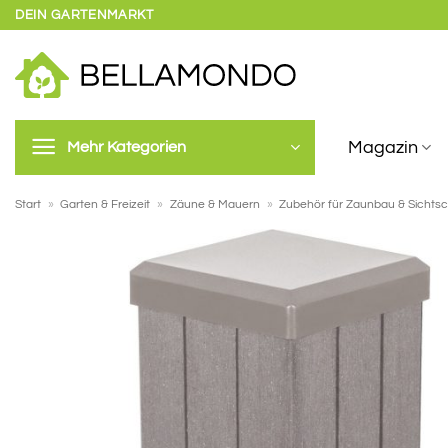
Zum
DEIN GARTENMARKT
Inhalt
springen
Magazin
Mehr Kategorien
Start
»
Garten & Freizeit
»
Zäune & Mauern
»
Zubehör für Zaunbau & Sichts