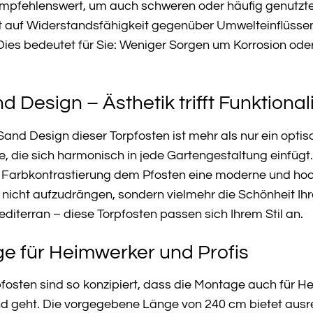
empfehlenswert, um auch schweren oder häufig genutzten
st auf Widerstandsfähigkeit gegenüber Umwelteinflüss
ies bedeutet für Sie: Weniger Sorgen um Korrosion oder V
 Design – Ästhetik trifft Funktional
Sand Design dieser Torpfosten ist mehr als nur ein optis
efe, die sich harmonisch in jede Gartengestaltung einfüg
 Farbkontrastierung dem Pfosten eine moderne und hoch
nicht aufzudrängen, sondern vielmehr die Schönheit Ihr
diterran – diese Torpfosten passen sich Ihrem Stil an.
e für Heimwerker und Profis
pfosten sind so konzipiert, dass die Montage auch für
nd geht. Die vorgegebene Länge von 240 cm bietet ausre