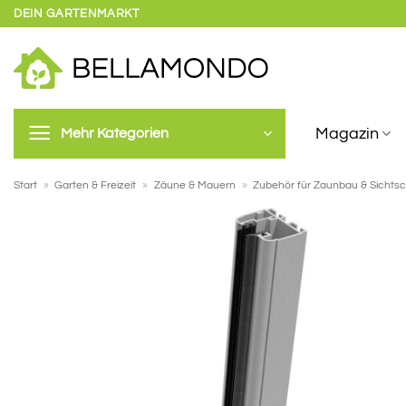
Zum
DEIN GARTENMARKT
Inhalt
springen
Magazin
Mehr Kategorien
Start
»
Garten & Freizeit
»
Zäune & Mauern
»
Zubehör für Zaunbau & Sichts