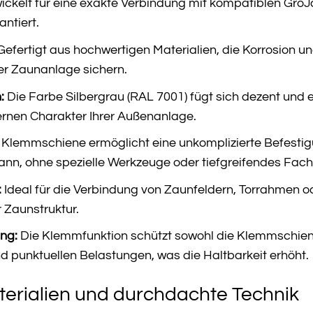
ickelt für eine exakte Verbindung mit kompatiblen Gro
ntiert.
efertigt aus hochwertigen Materialien, die Korrosion u
er Zaunanlage sichern.
:
Die Farbe Silbergrau (RAL 7001) fügt sich dezent und
ernen Charakter Ihrer Außenanlage.
 Klemmschiene ermöglicht eine unkomplizierte Befesti
ann, ohne spezielle Werkzeuge oder tiefgreifendes Fach
:
Ideal für die Verbindung von Zaunfeldern, Torrahmen od
r Zaunstruktur.
ng:
Die Klemmfunktion schützt sowohl die Klemmschien
nd punktuellen Belastungen, was die Haltbarkeit erhöht.
erialien und durchdachte Technik