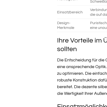
Schweißar
Verbindun
Einsatzbereich
die auf d
Design-
Puristisc
Merkmale
eine unau
Ihre Vorteile im
sollten
Die Entscheidung für die 
eine ansprechende Optik. 
zu optimieren. Die einfach
robuste Konstruktion dafü
bereitet. Die dezente silb
die Wertigkeit Ihrer Außen
Einsatzmöglichke