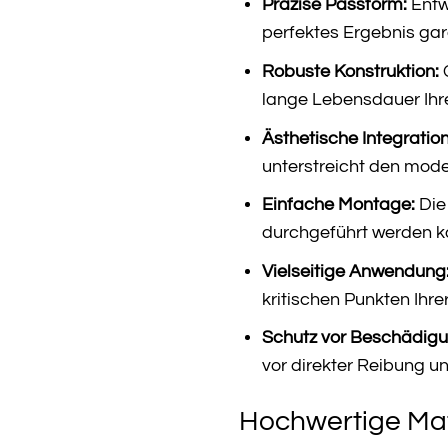
Präzise Passform:
Entw
perfektes Ergebnis gara
Robuste Konstruktion:
G
lange Lebensdauer Ihr
Ästhetische Integration
unterstreicht den mod
Einfache Montage:
Die
durchgeführt werden k
Vielseitige Anwendung
kritischen Punkten Ihre
Schutz vor Beschädigu
vor direkter Reibung u
Hochwertige Mat