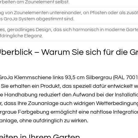
beiten am Zaunelement selbst.
g von Zaunelementen untereinander, an Pfosten oder als zusätz
as GroJa System abgestimmt sind.
hes, geradliniges Design, das sich harmonisch in moderne Garte
fdringliche Eleganz.
 Überblick – Warum Sie sich für di
GroJa Klemmschiene links 93,5 cm Silbergrau (RAL 7001) 
Sie erhalten ein Produkt, das speziell dafür entwickelt 
e Handhabung reduziert den Aufwand bei der Installation 
r, dass Ihre Zaunanlage auch widrigen Wetterbedingung
ergraue Farbgebung ermöglicht eine nahtlose Integration
anlage, ohne aufdringlich zu wirken.
iten in Ihrem Garten