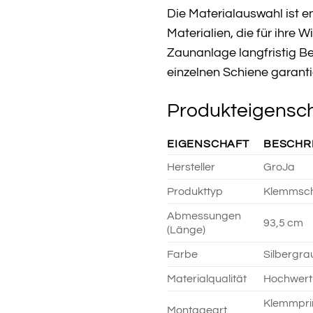
Die Materialauswahl ist e
Materialien, die für ihre 
Zaunanlage langfristig Be
einzelnen Schiene garanti
Produkteigensch
EIGENSCHAFT
BESCHR
Hersteller
GroJa
Produkttyp
Klemmschi
Abmessungen
93,5 cm
(Länge)
Farbe
Silbergra
Materialqualität
Hochwerti
Klemmprin
Montageart