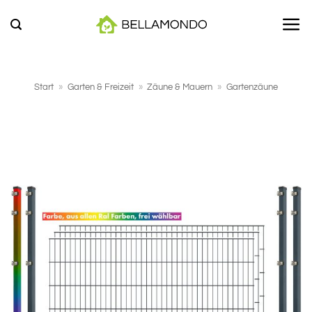
Zum
Inhalt
springen
Start
»
Garten & Freizeit
»
Zäune & Mauern
»
Gartenzäune