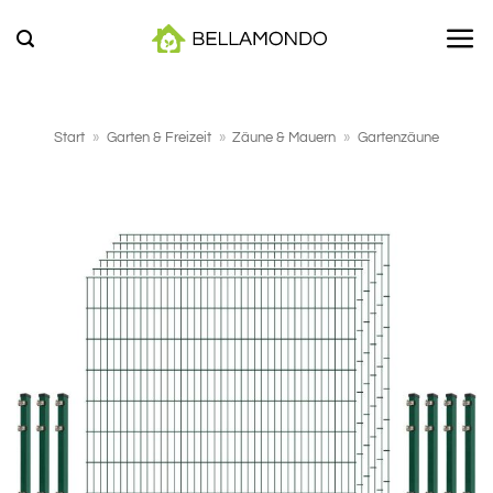
Zum
Inhalt
springen
Start
»
Garten & Freizeit
»
Zäune & Mauern
»
Gartenzäune