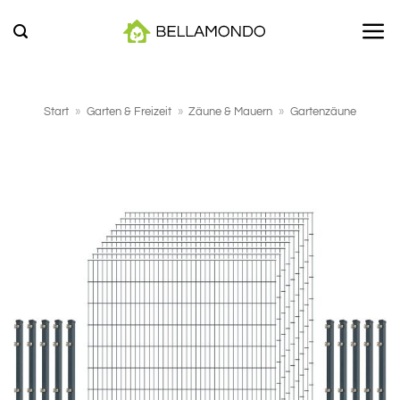
Zum
Inhalt
springen
Start
»
Garten & Freizeit
»
Zäune & Mauern
»
Gartenzäune