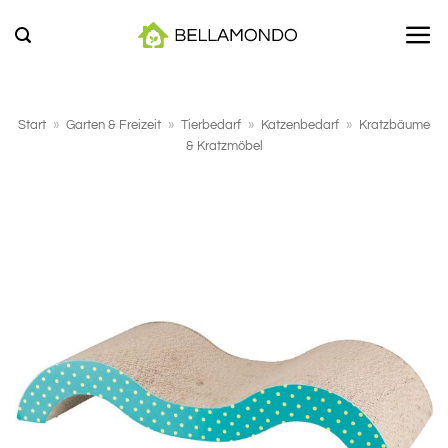
Zum
Inhalt
springen
Start
»
Garten & Freizeit
»
Tierbedarf
»
Katzenbedarf
»
Kratzbäume
& Kratzmöbel