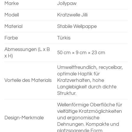
Marke
Jollypaw
Modell
Kratzwelle Jilli
Material
Stabile Wellpappe
Farbe
Türkis
Abmessungen (L x B
50 cm × 9 cm × 23 cm
x H)
Umweltfreundlich, recycelbar,
optimale Haptik für
Vorteile des Materials
Kratzverhalten, hohe
Langlebigkeit durch dichte
Struktur.
Wellenförmige Oberfläche für
vielfältige Kratzmöglichkeiten
Design-Merkmale
und ergonomische
Dehnungen. Kompakte und
platzsparende Form.