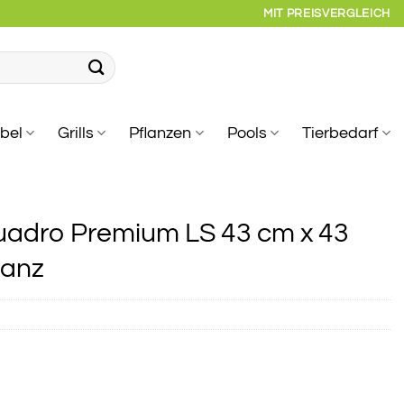
MIT PREISVERGLEICH
bel
Grills
Pflanzen
Pools
Tierbedarf
uadro Premium LS 43 cm x 43
lanz