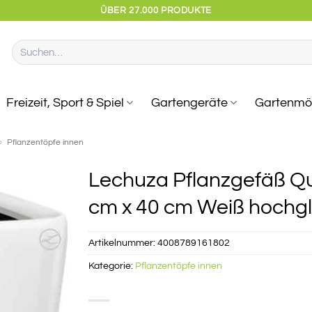
ÜBER 27.000 PRODUKTE
Suchen
nach:
Freizeit, Sport & Spiel
Gartengeräte
Gartenmö
»
Pflanzentöpfe innen
Lechuza Pflanzgefäß Q
cm x 40 cm Weiß hochg
Artikelnummer:
4008789161802
Kategorie:
Pflanzentöpfe innen