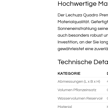
Hochwertige Mat
Der Lechuza Quadro Premi
Materialqualität. Geferti
Sonneneinstrahlung seine 
auch besonders robust un
Investition, an der Sie 
gewährleistet eine zuverl
Technische Deta
KATEGORIE
Abmessungen (L x B x H)
Volumen Pflanzeinsatz
Wasservolumen Reservoir
Material