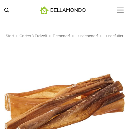
Zum
Inhalt
springen
Start
»
Garten & Freizeit
»
Tierbedarf
»
Hundebedarf
»
Hundefutter