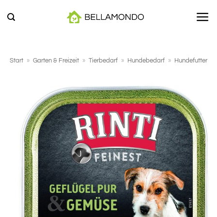
Zum
Inhalt
springen
Start
»
Garten & Freizeit
»
Tierbedarf
»
Hundebedarf
»
Hundefutter