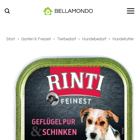
Zum
Inhalt
springen
Start
»
Garten & Freizeit
»
Tierbedarf
»
Hundebedarf
»
Hundefutter