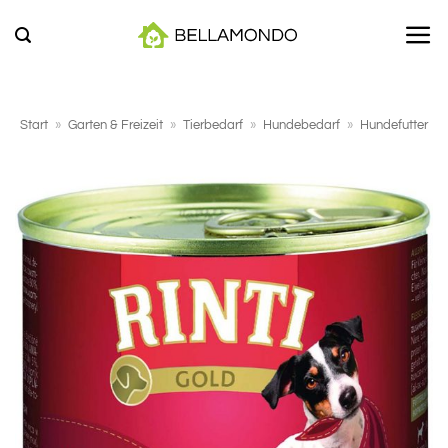
Zum
Inhalt
springen
Start
»
Garten & Freizeit
»
Tierbedarf
»
Hundebedarf
»
Hundefutter