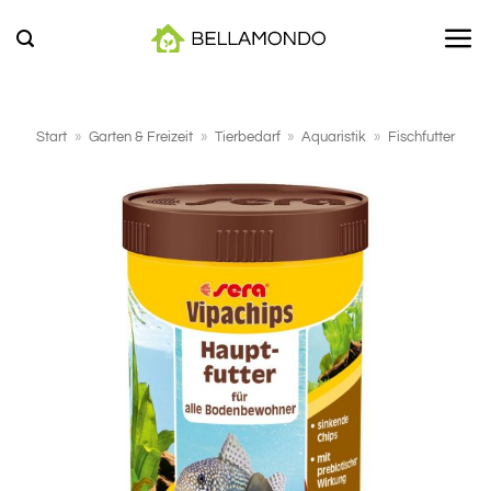
Zum
Inhalt
springen
Start
»
Garten & Freizeit
»
Tierbedarf
»
Aquaristik
»
Fischfutter