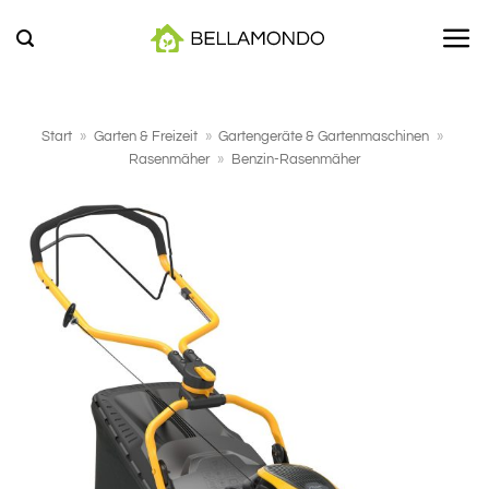
Zum
Inhalt
springen
Start
»
Garten & Freizeit
»
Gartengeräte & Gartenmaschinen
»
Rasenmäher
»
Benzin-Rasenmäher