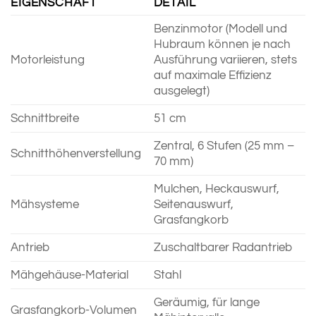
EIGENSCHAFT
DETAIL
Benzinmotor (Modell und
Hubraum können je nach
Motorleistung
Ausführung variieren, stets
auf maximale Effizienz
ausgelegt)
Schnittbreite
51 cm
Zentral, 6 Stufen (25 mm –
Schnitthöhenverstellung
70 mm)
Mulchen, Heckauswurf,
Mähsysteme
Seiten­auswurf,
Grasfangkorb
Antrieb
Zuschaltbarer Radantrieb
Mähgehäuse-Material
Stahl
Geräumig, für lange
Grasfangkorb-Volumen