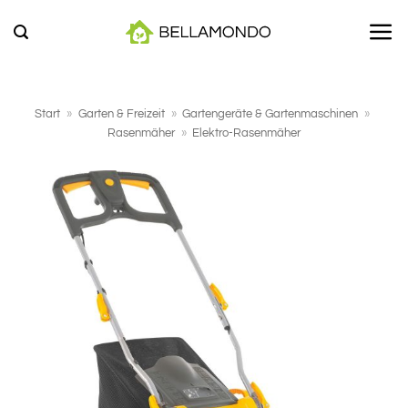
Zum
Inhalt
springen
Start
»
Garten & Freizeit
»
Gartengeräte & Gartenmaschinen
»
Rasenmäher
»
Elektro-Rasenmäher