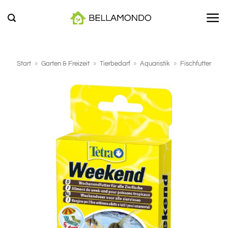
Zum
Inhalt
springen
Start
»
Garten & Freizeit
»
Tierbedarf
»
Aquaristik
»
Fischfutter