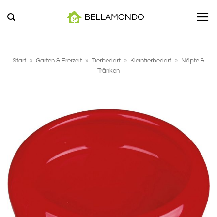
Zum
Inhalt
springen
Start
»
Garten & Freizeit
»
Tierbedarf
»
Kleintierbedarf
»
Näpfe &
Tränken