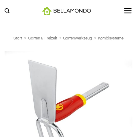
Zum
Inhalt
springen
Start
»
Garten & Freizeit
»
Gartenwerkzeug
»
Kombisysteme