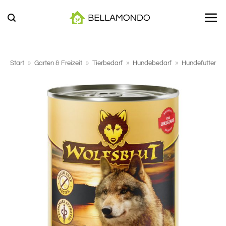
Zum
Inhalt
springen
Start
»
Garten & Freizeit
»
Tierbedarf
»
Hundebedarf
»
Hundefutter