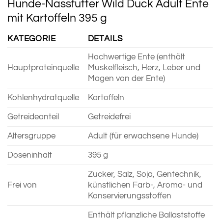
Hunde-Nassfutter Wild Duck Adult Ente
mit Kartoffeln 395 g
KATEGORIE
DETAILS
Hochwertige Ente (enthält
Hauptproteinquelle
Muskelfleisch, Herz, Leber und
Magen von der Ente)
Kohlenhydratquelle
Kartoffeln
Getreideanteil
Getreidefrei
Altersgruppe
Adult (für erwachsene Hunde)
Doseninhalt
395 g
Zucker, Salz, Soja, Gentechnik,
Frei von
künstlichen Farb-, Aroma- und
Konservierungsstoffen
Enthält pflanzliche Ballaststoffe