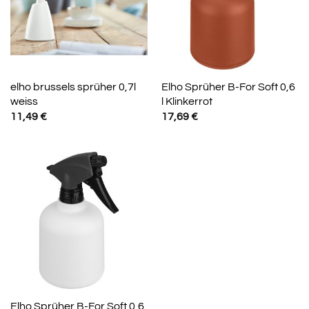
elho brussels sprüher 0,7l
Elho Sprüher B-For Soft 0,6
weiss
l Klinkerrot
11,49
€
17,69
€
Elho Sprüher B-For Soft 0,6