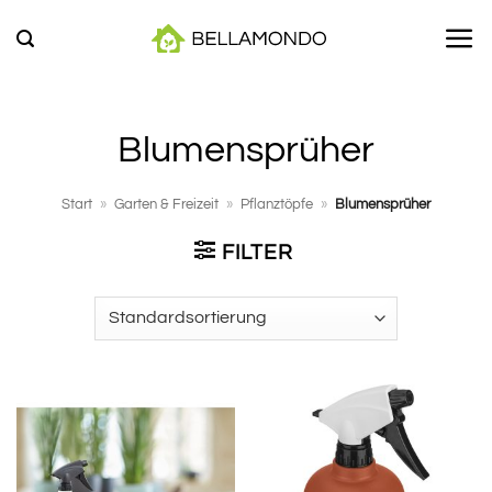
Zum
Inhalt
springen
Blumensprüher
Start
»
Garten & Freizeit
»
Pflanztöpfe
»
Blumensprüher
FILTER