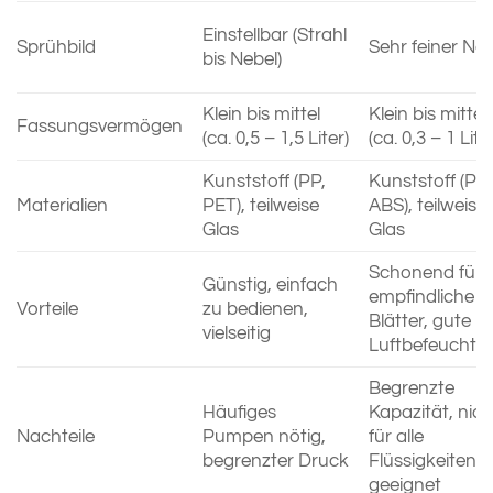
Einstellbar (Strahl
Sprühbild
Sehr feiner Neb
bis Nebel)
Klein bis mittel
Klein bis mittel
Fassungsvermögen
(ca. 0,5 – 1,5 Liter)
(ca. 0,3 – 1 Lite
Kunststoff (PP,
Kunststoff (PP,
Materialien
PET), teilweise
ABS), teilweise
Glas
Glas
Schonend für
Günstig, einfach
empfindliche
Vorteile
zu bedienen,
Blätter, gute
vielseitig
Luftbefeuchtu
Begrenzte
Häufiges
Kapazität, nich
Nachteile
Pumpen nötig,
für alle
begrenzter Druck
Flüssigkeiten
geeignet