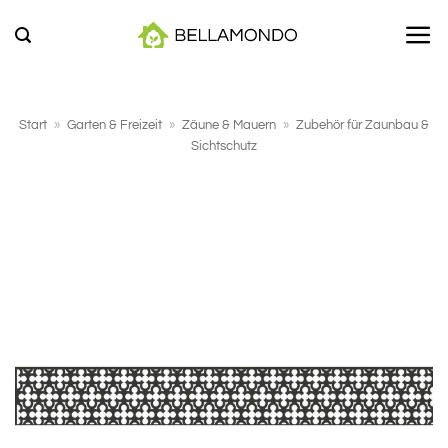
Zum
Inhalt
springen
Start
»
Garten & Freizeit
»
Zäune & Mauern
»
Zubehör für Zaunbau &
Sichtschutz