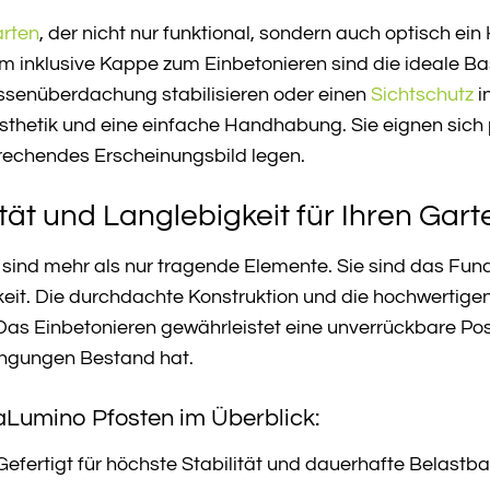
rten
, der nicht nur funktional, sondern auch optisch ein
inklusive Kappe zum Einbetonieren sind die ideale Basi
assenüberdachung stabilisieren oder einen
Sichtschutz
i
thetik und eine einfache Handhabung. Sie eignen sich p
prechendes Erscheinungsbild legen.
tät und Langlebigkeit für Ihren Gart
sind mehr als nur tragende Elemente. Sie sind das Fun
eit. Die durchdachte Konstruktion und die hochwertige
Das Einbetonieren gewährleistet eine unverrückbare Posi
ngungen Bestand hat.
JaLumino Pfosten im Überblick:
efertigt für höchste Stabilität und dauerhafte Belastbar