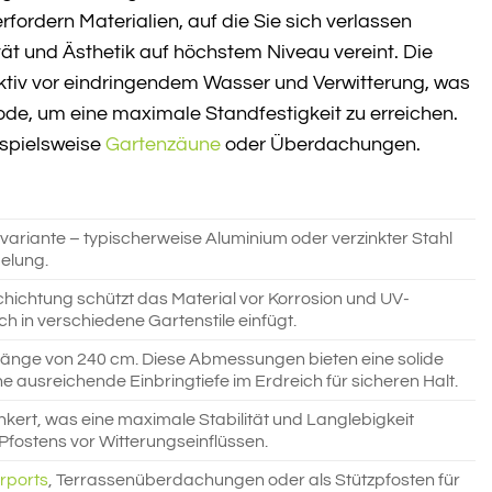
ordern Materialien, auf die Sie sich verlassen
ät und Ästhetik auf höchstem Niveau vereint. Die
ektiv vor eindringendem Wasser und Verwitterung, was
ode, um eine maximale Standfestigkeit zu erreichen.
ispielsweise
Gartenzäune
oder Überdachungen.
tvariante – typischerweise Aluminium oder verzinkter Stahl
delung.
hichtung schützt das Material vor Korrosion und UV-
ch in verschiedene Gartenstile einfügt.
länge von 240 cm. Diese Abmessungen bieten eine solide
ausreichende Einbringtiefe im Erdreich für sicheren Halt.
kert, was eine maximale Stabilität und Langlebigkeit
Pfostens vor Witterungseinflüssen.
rports
, Terrassenüberdachungen oder als Stützpfosten für