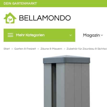
Zum
DEIN GARTENMARKT
Inhalt
springen
Magazin
Mehr Kategorien
Start
»
Garten & Freizeit
»
Zäune & Mauern
»
Zubehör für Zaunbau & Sichts