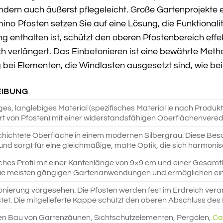
ern auch äußerst pflegeleicht. Große Gartenprojekte erf
no Pfosten setzen Sie auf eine Lösung, die Funktionalit
g enthalten ist, schützt den oberen Pfostenbereich eff
h verlängert. Das Einbetonieren ist eine bewährte Meth
g bei Elementen, die Windlasten ausgesetzt sind, wie be
EIBUNG
es, langlebiges Material (spezifisches Material je nach Produk
Art von Pfosten) mit einer widerstandsfähigen Oberflächenvere
hichtete Oberfläche in einem modernen Silbergrau. Diese Besc
und sorgt für eine gleichmäßige, matte Optik, die sich harmonis
hes Profil mit einer Kantenlänge von 9×9 cm und einer Gesamt
die meisten gängigen Gartenanwendungen und ermöglichen eine 
onierung vorgesehen. Die Pfosten werden fest im Erdreich veran
tet. Die mitgelieferte Kappe schützt den oberen Abschluss des 
den Bau von Gartenzäunen, Sichtschutzelementen, Pergolen,
Ca