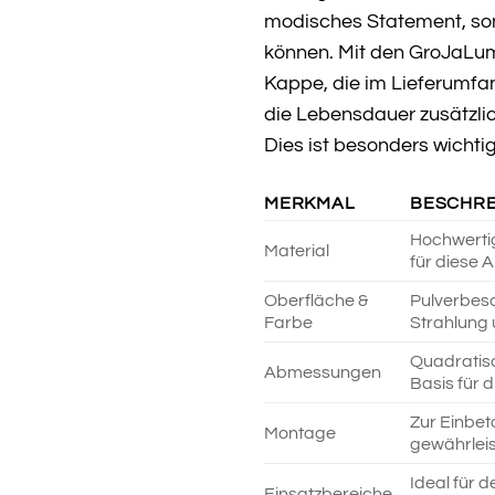
modisches Statement, sond
können. Mit den GroJaLumi
Kappe, die im Lieferumfan
die Lebensdauer zusätzlic
Dies ist besonders wichti
MERKMAL
BESCHR
Hochwertig
Material
für diese 
Oberfläche &
Pulverbesc
Farbe
Strahlung 
Quadratisc
Abmessungen
Basis für 
Zur Einbet
Montage
gewährleis
Ideal für 
Einsatzbereiche