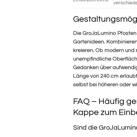
verschiede
Gestaltungsmögli
Die GroJaLumino Pfosten in
Gartenideen. Kombinieren
kreieren. Ob modern und m
unempfindliche Oberfläche
Gedanken über aufwendige
Länge von 240 cm erlaubt 
selbst bei höheren oder w
FAQ – Häufig ge
Kappe zum Einb
Sind die GroJaLumino