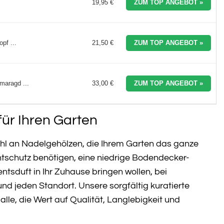
19,95 €
ZUM TOP ANGEBOT »
pf ...
21,50 €
ZUM TOP ANGEBOT »
maragd ...
33,00 €
ZUM TOP ANGEBOT »
für Ihren Garten
hl an Nadelgehölzen, die Ihrem Garten das ganze
htschutz benötigen, eine niedrige Bodendecker-
sduft in Ihr Zuhause bringen wollen, bei
nd jeden Standort. Unsere sorgfältig kuratierte
lle, die Wert auf Qualität, Langlebigkeit und