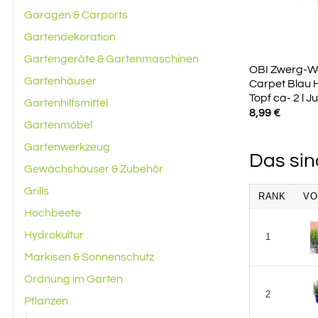
Garagen & Carports
Gartendekoration
Gartengeräte & Gartenmaschinen
OBI Zwerg-W
Gartenhäuser
Carpet Blau 
Topf ca- 2 l J
Gartenhilfsmittel
8,99
€
Gartenmöbel
Gartenwerkzeug
Das sin
Gewächshäuser & Zubehör
Grills
RANK
VO
Hochbeete
Hydrokultur
1
Markisen & Sonnenschutz
Ordnung im Garten
2
Pflanzen