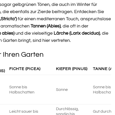
 sogar gelbgrünen Tönen, die auch im Winter für
 die ebenfalls zur Zierde beitragen. Entdecken Sie
tricta‘)
für einen mediterranen Touch, anspruchslose
ie aromatischen
Tannen (Abies)
, die oft in der
a abies)
und die vielseitige
Lärche (Larix decidua)
, die
Garten bringt, sind hier vertreten.
r Ihren Garten
FICHTE (PICEA)
KIEFER (PINUS)
TANNE (AB
S)
Sonne bis
Sonne bis
Sonne
Halbschatten
Halbschatt
Durchlässig,
Leicht sauer bis
Gut durchlä
sandig bis