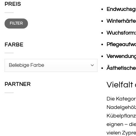
PREIS
Endwuchsgrö
Min.
Max.
Winterhärte
FILTER
Preis
Preis
Wuchsform
Pflegeaufw
FARBE
Verwendung
Ästhetische
Vielfal
PARTNER
Die Kategor
Nadelgehölz
Kübelpflanz
eignen – die
vielen Zypre