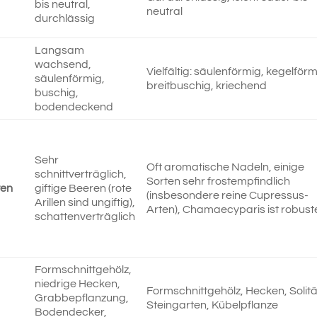
bis neutral,
neutral
durchlässig
Langsam
wachsend,
Vielfältig: säulenförmig, kegelförm
säulenförmig,
breitbuschig, kriechend
buschig,
bodendeckend
Sehr
Oft aromatische Nadeln, einige
schnittverträglich,
Sorten sehr frostempfindlich
ten
giftige Beeren (rote
(insbesondere reine Cupressus-
Arillen sind ungiftig),
Arten), Chamaecyparis ist robust
schattenverträglich
Formschnittgehölz,
niedrige Hecken,
Formschnittgehölz, Hecken, Solitä
Grabbepflanzung,
Steingarten, Kübelpflanze
Bodendecker,