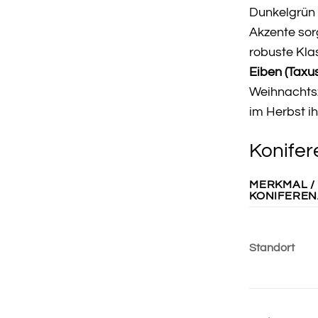
Dunkelgrün 
Akzente sor
robuste Kla
Eiben (Taxu
Weihnachtsz
im Herbst ih
Konifer
MERKMAL /
KONIFERE
Standort