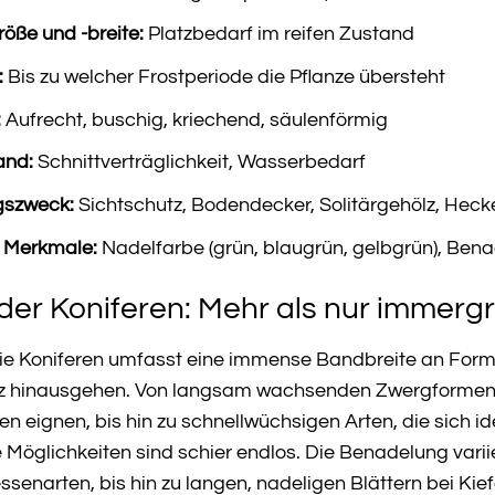
ße und -breite:
Platzbedarf im reifen Zustand
:
Bis zu welcher Frostperiode die Pflanze übersteht
:
Aufrecht, buschig, kriechend, säulenförmig
and:
Schnittverträglichkeit, Wasserbedarf
szweck:
Sichtschutz, Bodendecker, Solitärgehölz, Heck
 Merkmale:
Nadelfarbe (grün, blaugrün, gelbgrün), Benad
t der Koniferen: Mehr als nur immerg
ie Koniferen umfasst eine immense Bandbreite an Forme
 hinausgehen. Von langsam wachsenden Zwergformen, di
en eignen, bis hin zu schnellwüchsigen Arten, die sich 
 Möglichkeiten sind schier endlos. Die Benadelung varii
ssenarten, bis hin zu langen, nadeligen Blättern bei Kie