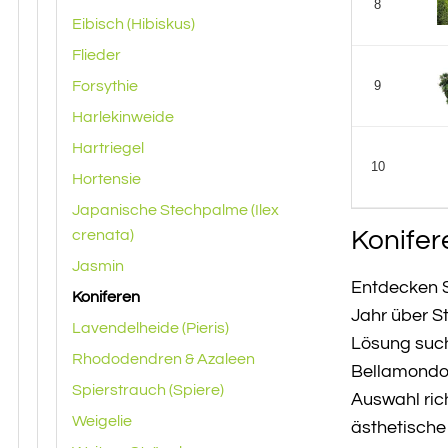
8
Eibisch (Hibiskus)
Flieder
Forsythie
9
Harlekinweide
Hartriegel
10
Hortensie
Japanische Stechpalme (Ilex
Konifer
crenata)
Jasmin
Entdecken S
Koniferen
Jahr über S
Lavendelheide (Pieris)
Lösung such
Rhododendren & Azaleen
Bellamondo.
Spierstrauch (Spiere)
Auswahl ric
Weigelie
ästhetische 