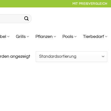
MIT PREISVERGLEICH
bel
Grills
Pflanzen
Pools
Tierbedarf
erden angezeigt