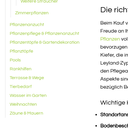
Weitere Sträucher
Die ric
Zimmerpflanzen
Beim Kauf v
Pflanzenanzucht
Freude an I
Pflanzenpflege & Pflanzenanzucht
Pflanzen
vol
Pflanzentöpfe & Gartendekoration
bevorzugen 
Pflanztöpfe
Kiefer, die
Pools
Leyland-Zyp
Rankhilfen
den Pflegea
Terrasse & Wege
Aspekte sin
Tierbedarf
bezüglich 
Wasser im Garten
Wichtige K
Weihnachten
Zäune & Mauern
Standortan
Bodenbesch