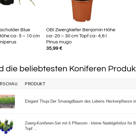
acholder Blue
OBI Zwergkiefer Benjamin Höhe
Höhe ca- 5 – 10 cm
ca- 20 – 30 cm Topf ca- 4,6 l
uniperus
Pinus mugo
35,99
€
d die beliebtesten Koniferen Produk
RSCHAU
PRODUKT
Elegant Thuja Der Smaragdbaum des Lebens Heckenpflanze im
Zwerg-Koniferen-Set mit 6 Pflanzen - kleine Nadelgehölze für 
Topf ...