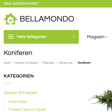
Zum
DEIN GARTENMARKT
Inhalt
springen
Magazin
Mehr Kategorien
Koniferen
Start
»
Garten & Freizeit
»
Pflanzen
»
Sträucher
»
Koniferen
KATEGORIEN
Garten & Freizeit
Fahrräder
Freizeit, Sport & Spiel