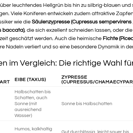
über leuchtendes Hellgrün bis hin zu silbrig-blauen und
gen. Viele Koniferen entwickeln zudem attraktive Zapfen,
ssiker wie die
Säulenzypresse (Cupressus sempervirens ‚S
s baccata)
, die sich exzellent schneiden lassen, oder d
eit geschätzt werden. Auch die heimische
Fichte (Pice
re Nadeln verliert und so eine besondere Dynamik in den 
en im Vergleich: Die richtige Wahl fü
ZYPRESSE
EIBE (TAXUS)
NART
(CUPRESSUS/CHAMAECYPARI
Halbschatten bis
Schatten, auch
Sonne (mit
Sonne bis Halbschatten
ausreichend
Wasser)
Humos, kalkhaltig
Gut durchlässig, leicht sauer bis