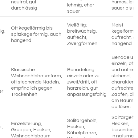
neutral, gut
humos, leic
lehmig, eher
durchlässig
sauer bis ne
sauer
Vielfältig:
Meist
Oft kegelförmig bis
ig,
breitwüchsig,
kegelförmig
spitzkegelförmig, auch
aufrecht,
aufrecht, a
hängend
Zwergformen
hängend
Benadelun
einzeln, oft
Klassische
Benadelung
und aufrech
Weihnachtsbaumform,
einzeln oder zu
stehend,
oft stechende Nadeln,
zweit/dritt, oft
charakteris
empfindlich gegen
harzreich, gut
aufrechte
er
Trockenheit
anpassungsfähig
Zapfen, die 
am Baum
auflösen
Solitärgehöl
Solitärgehölz,
Einzelstellung,
Hecken,
r,
Hecken,
Gruppen, Hecken,
besonders 
Kübelpflanze,
Weihnachtsbaum
in naturnah