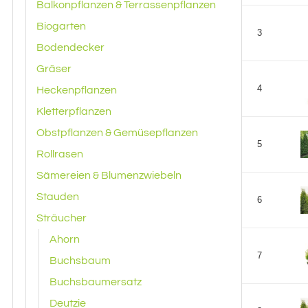
Balkonpflanzen & Terrassenpflanzen
Biogarten
3
Bodendecker
Gräser
4
Heckenpflanzen
Kletterpflanzen
Obstpflanzen & Gemüsepflanzen
5
Rollrasen
Sämereien & Blumenzwiebeln
Stauden
6
Sträucher
Ahorn
7
Buchsbaum
Buchsbaumersatz
Deutzie