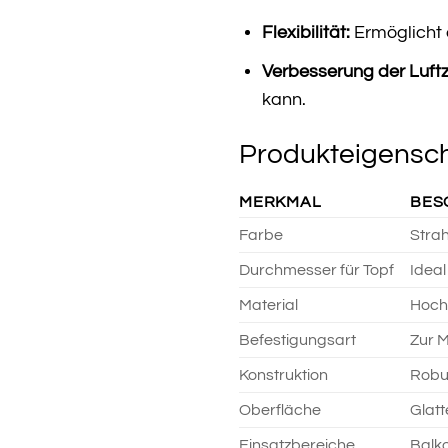
Flexibilität:
Ermöglicht 
Verbesserung der Luftzi
kann.
Produkteigensch
MERKMAL
BES
Farbe
Stra
Durchmesser für Topf
Ideal
Material
Hochw
Befestigungsart
Zur M
Konstruktion
Robus
Oberfläche
Glatt
Einsatzbereiche
Balk