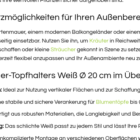
s Ihre wertvollen Pflanzen sicher aufgehoben sind.
atzmöglichkeiten für Ihren Außenber
artenmauer, einem modernen Balkongeländer oder einem
seitig einsetzbar. Nutzen Sie ihn, um
Kräuter
in Reichwei
chaffen oder kleine
Sträucher
gekonnt in Szene zu setze
ederzeit flexibel anzupassen und Ihr Außenambiente neu z
er-Topfhalters Weiß Ø 20 cm im Übe
:
Ideal zur Nutzung vertikaler Flächen und zur Schaff
ne stabile und sichere Verankerung für
Blumentöpfe
bis 
tigt aus robusten Materialien, die Langlebigkeit und B
g:
Das schlichte Weiß passt zu jedem Stil und lässt Ihre
nkomplizierte Montage an verschiedenen Oberflächen 