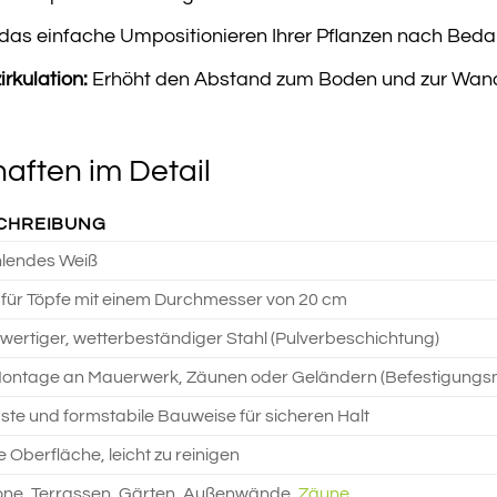
das einfache Umpositionieren Ihrer Pflanzen nach Bedar
rkulation:
Erhöht den Abstand zum Boden und zur Wand,
aften im Detail
CHREIBUNG
hlendes Weiß
 für Töpfe mit einem Durchmesser von 20 cm
ertiger, wetterbeständiger Stahl (Pulverbeschichtung)
ontage an Mauerwerk, Zäunen oder Geländern (Befestigungsmat
te und formstabile Bauweise für sicheren Halt
e Oberfläche, leicht zu reinigen
one, Terrassen, Gärten, Außenwände,
Zäune