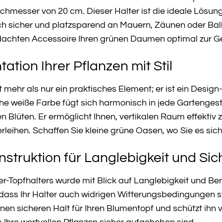
hmesser von 20 cm. Dieser Halter ist die ideale Lösung 
ch sicher und platzsparend an Mauern, Zäunen oder Ba
dachten Accessoire Ihren grünen Daumen optimal zur Ge
ation Ihrer Pflanzen mit Stil
 mehr als nur ein praktisches Element; er ist ein Design
sche weiße Farbe fügt sich harmonisch in jede Gartenges
n Blüten. Er ermöglicht Ihnen, vertikalen Raum effektiv
rleihen. Schaffen Sie kleine grüne Oasen, wo Sie es si
truktion für Langlebigkeit und Sic
r-Topfhalters wurde mit Blick auf Langlebigkeit und Ben
 dass Ihr Halter auch widrigen Witterungsbedingungen st
en sicheren Halt für Ihren Blumentopf und schützt ihn 