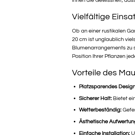
Ihnen die Gewissheit, das
Vielfältige Eins
Ob an einer rustikalen G
20 cm ist unglaublich viel
Blumenarrangements zu s
Position Ihrer Pflanzen j
Vorteile des Mau
Platzsparendes Design
Sicherer Halt:
Bietet ei
Wetterbeständig:
Gefer
Ästhetische Aufwertun
Einfache Installation:
U