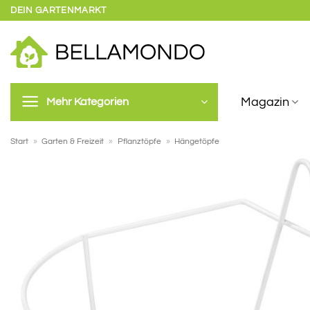
Zum
DEIN GARTENMARKT
Inhalt
springen
Magazin
Mehr Kategorien
Start
»
Garten & Freizeit
»
Pflanztöpfe
»
Hängetöpfe