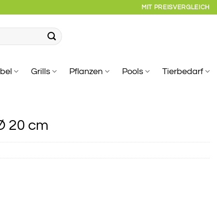
MIT PREISVERGLEICH
bel
Grills
Pflanzen
Pools
Tierbedarf
Ø 20 cm