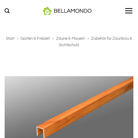
Zum
Inhalt
springen
Start
»
Garten & Freizeit
»
Zäune & Mauern
»
Zubehör für Zaunbau &
Sichtschutz